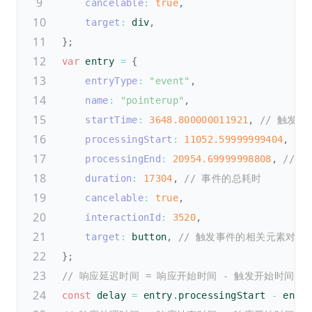
cancelable
:
true
,
target
:
 div
,
}
;
var
 entry 
=
{
entryType
:
"event"
,
name
:
"pointerup"
,
startTime
:
3648.800000011921
,
// 触发开
processingStart
:
11052.59999999404
,
//
processingEnd
:
20954.69999998808
,
// 
duration
:
17304
,
// 事件的总耗时
cancelable
:
true
,
interactionId
:
3520
,
target
:
 button
,
// 触发事件的相关元素对象
}
;
// 响应延迟时间 = 响应开始时间 - 触发开始时间
const
 delay 
=
 entry
.
processingStart 
-
 entr