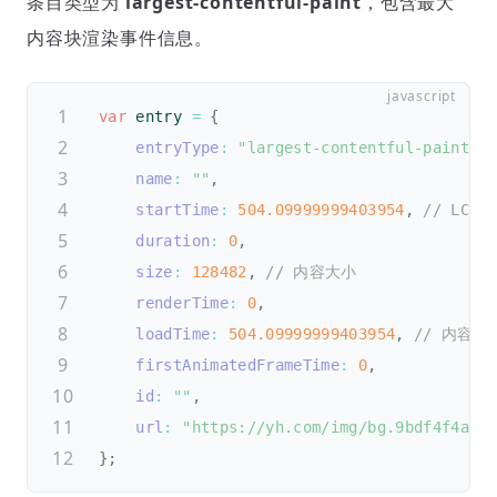
条目类型为
largest-contentful-paint
，包含最大
内容块渲染事件信息。
var
 entry 
=
{
entryType
:
"largest-contentful-paint"
,
name
:
""
,
startTime
:
504.09999999403954
,
// LCP
duration
:
0
,
size
:
128482
,
// 内容大小
renderTime
:
0
,
loadTime
:
504.09999999403954
,
// 内容加
firstAnimatedFrameTime
:
0
,
id
:
""
,
url
:
"https://yh.com/img/bg.9bdf4f4a.j
}
;