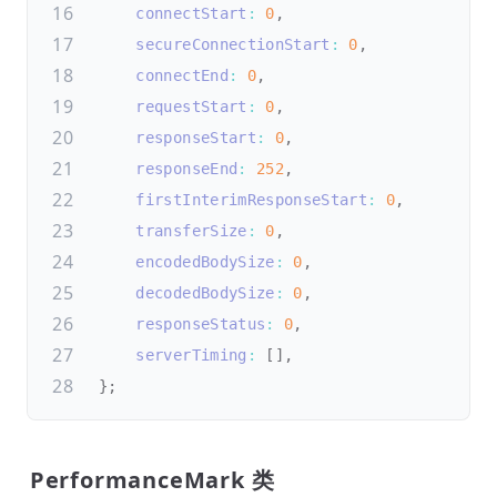
connectStart
:
0
,
secureConnectionStart
:
0
,
connectEnd
:
0
,
requestStart
:
0
,
responseStart
:
0
,
responseEnd
:
252
,
firstInterimResponseStart
:
0
,
transferSize
:
0
,
encodedBodySize
:
0
,
decodedBodySize
:
0
,
responseStatus
:
0
,
serverTiming
:
[
]
,
}
;
PerformanceMark 类