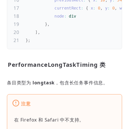
previousRect
:
{
x
:
10
,
y
:
340
,
currentRect
:
{
x
:
0
,
y
:
0
,
wid
node
:
 div

}
,
]
,
}
;
PerformanceLongTaskTiming 类
条目类型为
longtask
，包含长任务事件信息。
注意
在 Firefox 和 Safari 中不支持。