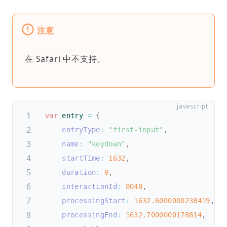
注意
在 Safari 中不支持。
var
 entry 
=
{
entryType
:
"first-input"
,
name
:
"keydown"
,
startTime
:
1632
,
duration
:
0
,
interactionId
:
8048
,
processingStart
:
1632.6000000238419
,
processingEnd
:
1632.7000000178814
,