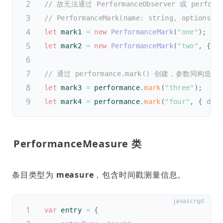
// 故无法通过 PerformanceObserver 或 performa
// PerformanceMark(name: string, options?:
let
 mark1 
=
new
PerformanceMark
(
"one"
)
;
let
 mark2 
=
new
PerformanceMark
(
"two"
,
{
d
// 通过 performance.mark() 创建，参数同
let
 mark3 
=
 performance
.
mark
(
"three"
)
;
let
 mark4 
=
 performance
.
mark
(
"four"
,
{
det
PerformanceMeasure 类
条目类型为
measure
，包含时间戳测量信息。
var
 entry 
=
{