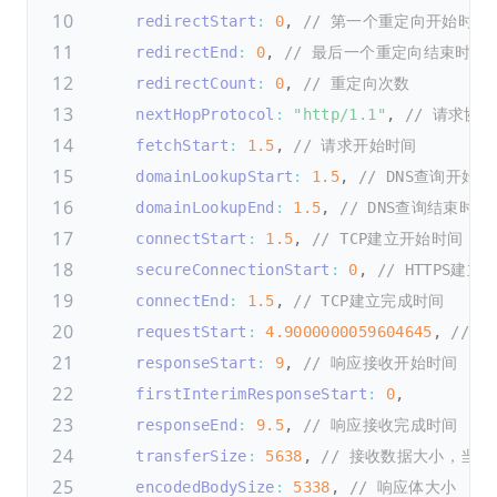
redirectStart
:
0
,
// 第一个重定向开始时间
redirectEnd
:
0
,
// 最后一个重定向结束时间
redirectCount
:
0
,
// 重定向次数
nextHopProtocol
:
"http/1.1"
,
// 请求协议
fetchStart
:
1.5
,
// 请求开始时间
domainLookupStart
:
1.5
,
// DNS查询开始时
domainLookupEnd
:
1.5
,
// DNS查询结束时间
connectStart
:
1.5
,
// TCP建立开始时间
secureConnectionStart
:
0
,
// HTTPS建
connectEnd
:
1.5
,
// TCP建立完成时间
requestStart
:
4.9000000059604645
,
// 
responseStart
:
9
,
// 响应接收开始时间
firstInterimResponseStart
:
0
,
responseEnd
:
9.5
,
// 响应接收完成时间
transferSize
:
5638
,
// 接收数据大小，当为 0
encodedBodySize
:
5338
,
// 响应体大小