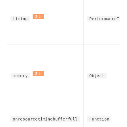
废弃
timing
PerformanceTimi
废弃
memory
Object
onresourcetimingbufferfull
Function