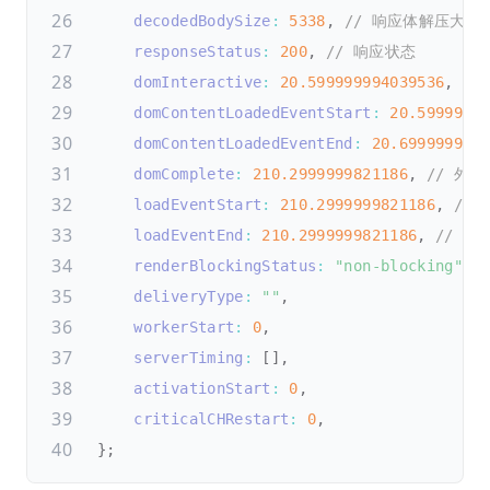
decodedBodySize
:
5338
,
// 响应体解压大小
responseStatus
:
200
,
// 响应状态
domInteractive
:
20.599999994039536
,
//
domContentLoadedEventStart
:
20.5999999
domContentLoadedEventEnd
:
20.699999988
domComplete
:
210.2999999821186
,
// 外部资
loadEventStart
:
210.2999999821186
,
// 
loadEventEnd
:
210.2999999821186
,
// l
renderBlockingStatus
:
"non-blocking"
,
deliveryType
:
""
,
workerStart
:
0
,
serverTiming
:
[
]
,
activationStart
:
0
,
criticalCHRestart
:
0
,
}
;