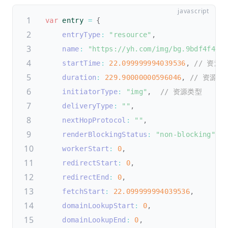
var
 entry 
=
{
entryType
:
"resource"
,
name
:
"https://yh.com/img/bg.9bdf4f4a.
startTime
:
22.099999994039536
,
// 资源
duration
:
229.90000000596046
,
// 资源加
initiatorType
:
"img"
,
// 资源类型
deliveryType
:
""
,
nextHopProtocol
:
""
,
renderBlockingStatus
:
"non-blocking"
,
workerStart
:
0
,
redirectStart
:
0
,
redirectEnd
:
0
,
fetchStart
:
22.099999994039536
,
domainLookupStart
:
0
,
domainLookupEnd
:
0
,