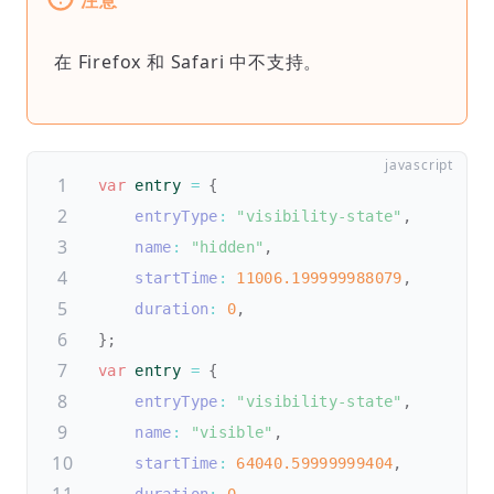
注意
在 Firefox 和 Safari 中不支持。
var
 entry 
=
{
entryType
:
"visibility-state"
,
name
:
"hidden"
,
startTime
:
11006.199999988079
,
duration
:
0
,
}
;
var
 entry 
=
{
entryType
:
"visibility-state"
,
name
:
"visible"
,
startTime
:
64040.59999999404
,