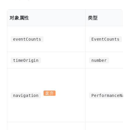
对象属性
类型
eventCounts
EventCounts
timeOrigin
number
废弃
navigation
PerformanceNavi