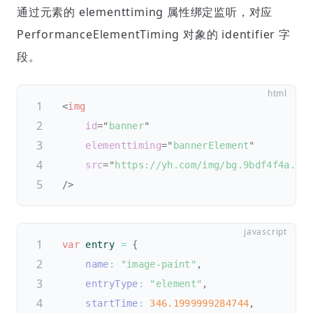
通过元素的 elementtiming 属性绑定监听，对应
PerformanceElementTiming 对象的 identifier 字
段。
<
img
id
=
"
banner
"
elementtiming
=
"
bannerElement
"
src
=
"
https://yh.com/img/bg.9bdf4f4a.jp
/>
var
 entry 
=
{
name
:
"image-paint"
,
entryType
:
"element"
,
startTime
:
346.1999999284744
,