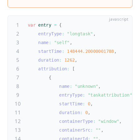
var
 entry 
=
{
entryType
:
"longtask"
,
name
:
"self"
,
startTime
:
148444.20000001788
,
duration
:
1262
,
attribution
:
[
{
name
:
"unknown"
,
entryType
:
"taskattribution"
,
startTime
:
0
,
duration
:
0
,
containerType
:
"window"
,
containerSrc
:
""
,
containerId
:
""
,