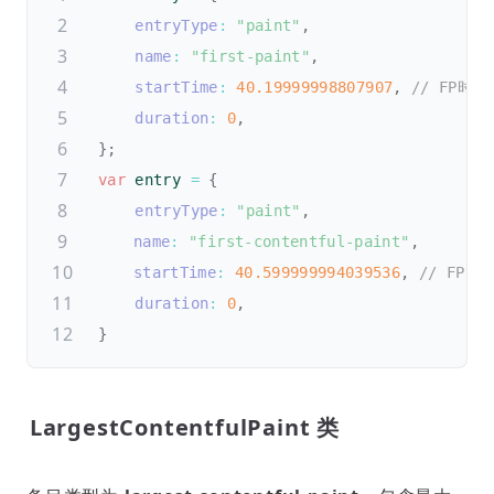
entryType
:
"paint"
,
name
:
"first-paint"
,
startTime
:
40.19999998807907
,
// FP时间
duration
:
0
,
}
;
var
 entry 
=
{
entryType
:
"paint"
,
name
:
"first-contentful-paint"
,
startTime
:
40.599999994039536
,
// FPC
duration
:
0
,
}
LargestContentfulPaint 类