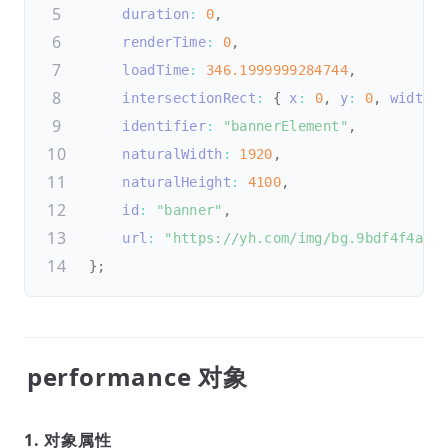
duration
:
0
,
renderTime
:
0
,
loadTime
:
346.1999999284744
,
intersectionRect
:
{
x
:
0
,
y
:
0
,
width
:
identifier
:
"bannerElement"
,
naturalWidth
:
1920
,
naturalHeight
:
4100
,
id
:
"banner"
,
url
:
"https://yh.com/img/bg.9bdf4f4a.j
}
;
performance 对象
1. 对象属性