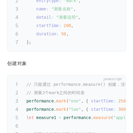
entryType
:
"mark"
,
name
:
"测量名称"
,
detail
:
"测量说明"
,
startTime
:
200
,
duration
:
50
,
}
;
创建对象
// 只能通过 performance.measure() 创建，没
// 测量2个mark之间的时间差
performance
.
mark
(
"one"
,
{
startTime
:
250
}
performance
.
mark
(
"two"
,
{
startTime
:
300
}
let
 measure1 
=
 performance
.
measure
(
"apple"