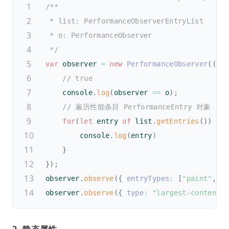
/**

 * list: PerformanceObserverEntryList

 * o: PerformanceObserver

 */
var
 observer 
=
new
PerformanceObserver
(
(
li
// true
    console
.
log
(
observer 
==
 o
)
;
// 遍历性能条目 PerformanceEntry 对象
for
(
let
 entry 
of
 list
.
getEntries
(
)
)
{
        console
.
log
(
entry
)
}
}
)
;
observer
.
observe
(
{
entryTypes
:
[
"paint"
,
"r
observer
.
observe
(
{
type
:
"largest-contentf