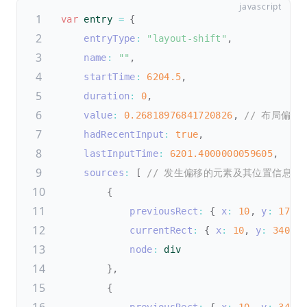
var
 entry 
=
{
entryType
:
"layout-shift"
,
name
:
""
,
startTime
:
6204.5
,
duration
:
0
,
value
:
0.26818976841720826
,
// 布局偏移
hadRecentInput
:
true
,
lastInputTime
:
6201.4000000059605
,
sources
:
[
// 发生偏移的元素及其位置信息
{
previousRect
:
{
x
:
10
,
y
:
175
,
currentRect
:
{
x
:
10
,
y
:
340
,
node
:
 div

}
,
{