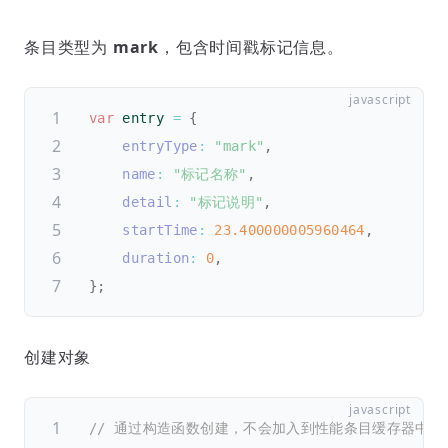
条目类型为
mark
，包含时间戳标记信息。
var
 entry 
=
{
entryType
:
"mark"
,
name
:
"标记名称"
,
detail
:
"标记说明"
,
startTime
:
23.400000005960464
,
duration
:
0
,
}
;
创建对象
// 通过构造函数创建，不会加入到性能条目缓存器中