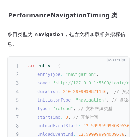
PerformanceNavigationTiming 类
条目类型为
navigation
，包含文档加载相关指标信
息。
var
 entry 
=
{
entryType
:
"navigation"
,
name
:
"http://127.0.0.1:5500/topic/mon
duration
:
210.2999999821186
,
// 资源加
initiatorType
:
"navigation"
,
// 资源类型
type
:
"reload"
,
// 文档来源类型
startTime
:
0
,
// 开始时间
unloadEventStart
:
12.599999994039536
,
unloadEventEnd
:
12.599999994039536
,
/