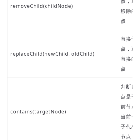
点，返
removeChild(childNode)
移除的
点
替换子
点，返
replaceChild(newChild, oldChild)
替换的
点
判断目
点是否
前节点
contains(targetNode)
当前节
子代/后
节点