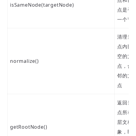
点和目
isSameNode(targetNode)
点是否
一个节
清理当
点内部
空的文
normalize()
点，合
邻的文
点
返回当
点所在
层文档
getRootNode()
象，即