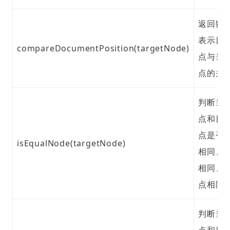
返回数
表示目
compareDocumentPosition(targetNode)
点与当
点的关
判断当
点和目
点是否
isEqualNode(targetNode)
相同、
相同、
点相同
判断当