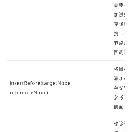
需要另
加进去
克隆时
携带在
节点的
回调函
将目标
添加/ 
insertBefore(targetNode,
至父节
referenceNode)
参考节
前面
移除子