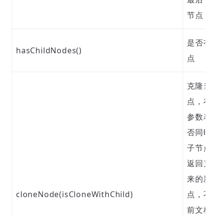
节点
是否有
hasChildNodes()
点
克隆当
点，布
参数表
否同时
子节点
返回克
来的新
cloneNode(isCloneWithChild)
点，不
前文档