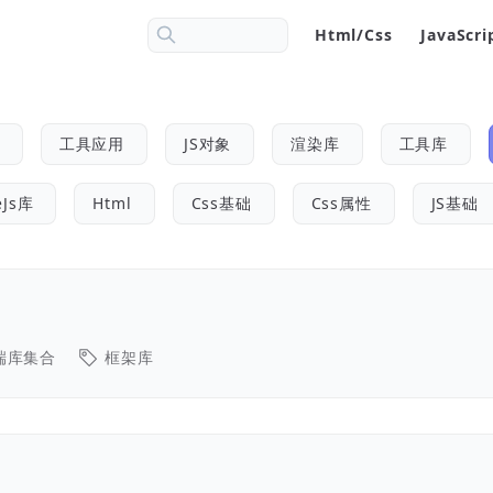
Html/Css
JavaScri
工具应用
JS对象
渲染库
工具库
eJs库
Html
Css基础
Css属性
JS基础
端库集合
框架库